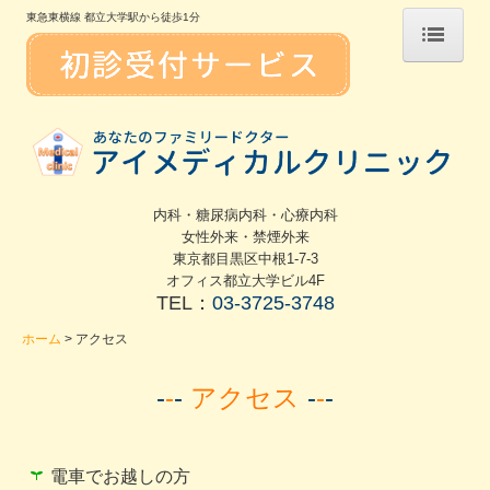
東急東横線 都立大学駅から徒歩1分
ホーム
診療のご案内
健診・予防接種
内科・糖尿病内科・心療内科
自由診療
女性外来・禁煙外来
東京都目黒区中根1-7-3
法人の担当者様へ
オフィス都立大学ビル4F
TEL：
03-3725-3748
検査のご案内
ホーム
アクセス
医師のご紹介
-
-
-
アクセス
-
-
-
アクセス
お問い合わせ
電車でお越しの方
施設基準・診療加算に関する掲示