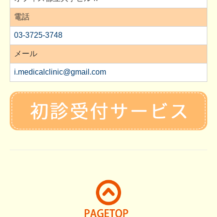
電話
03-3725-3748
メール
i.medicalclinic@gmail.com